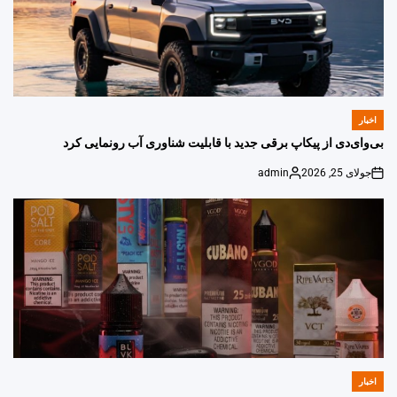
اخبار
POSTED
IN
بی‌وای‌دی از پیکاپ برقی جدید با قابلیت شناوری آب رونمایی کرد
جولای 25, 2026
admin
Posted
on
by
اخبار
POSTED