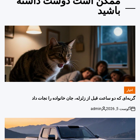
ممکن است دوست داشته
باشید
اخبار
POSTED
IN
گربه‌ای که دو ساعت قبل از زلزله، جان خانواده را نجات داد
آگوست 5, 2026
admin
Posted
on
by