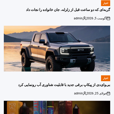
اخبار
POSTED
IN
گربه‌ای که دو ساعت قبل از زلزله، جان خانواده را نجات داد
آگوست 5, 2026
admin
Posted
on
by
اخبار
POSTED
IN
بی‌وای‌دی از پیکاپ برقی جدید با قابلیت شناوری آب رونمایی کرد
جولای 25, 2026
admin
Posted
on
by