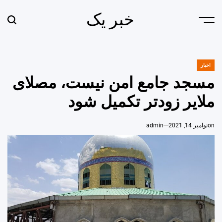
Ski
خبر یک
t
earch
Menu
conten
اخبار
POSTED
IN
مسجد جامع امن نیست، مصلای
ملایر زودتر تکمیل شود
on
نوامبر 14, 2021
admin